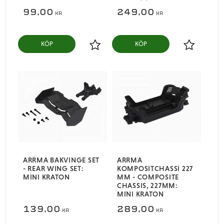
99,00
249,00
KR
KR
KÖP
KÖP
Lägg till i favoriter
Lägg till i
ARRMA BAKVINGE SET
ARRMA
- REAR WING SET:
KOMPOSITCHASSI 227
MINI KRATON
MM - COMPOSITE
CHASSIS, 227MM:
MINI KRATON
139,00
289,00
KR
KR