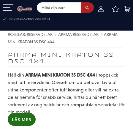
FAVOR
KUN
Meny
INFO@KULLAGERGROSSISTEN.SE
RC-BILAR. RESERVDELAR
ARRMA RESERVDELAR
ARRMA
MINI KRATON 3S DSC 4X4
ARRMA MINI KRATON 3S
DSC 4X4
ARRMA MINI KRATON 3S DSC 4X4
Håll din
i toppskick
med rätt reservdelar. Oavsett om du behöver byta ut
slitna komponenter efter tuff körning eller vill ha extra
delar hemma för snabb service, hittar du här ett brett
sortiment av originaldelar och kompatibla reservdelar för
din modell.
LÄS MER
I kategorin finns bland annat drivaxlar, stötdämpare,
hjulupphängningar, kugghjul, differentialdelar,