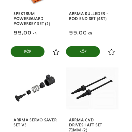
SPEKTRUM
ARRMA KULLEDER -
POWERGUARD
ROD END SET (4ST)
POWERKEY SET (2)
99,00
99,00
KR
KR
KÖP
KÖP
Lägg till i favoriter
Lägg till i
ARRMA SERVO SAVER
ARRMA CVD
SET V3
DRIVESHAFT SET
71MM (2)