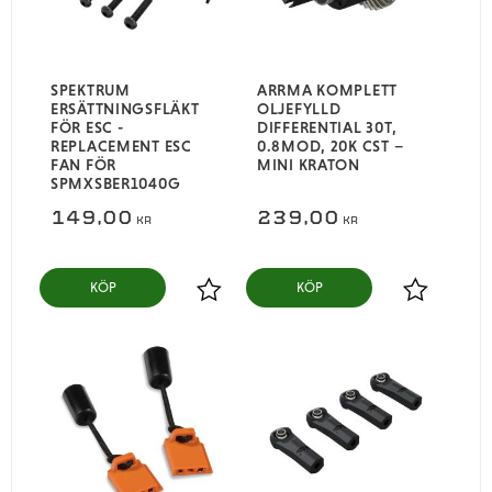
SPEKTRUM
ARRMA KOMPLETT
ERSÄTTNINGSFLÄKT
OLJEFYLLD
FÖR ESC -
DIFFERENTIAL 30T,
REPLACEMENT ESC
0.8MOD, 20K CST –
FAN FÖR
MINI KRATON
SPMXSBER1040G
149,00
239,00
KR
KR
KÖP
KÖP
Lägg till i favoriter
Lägg till i