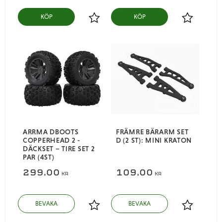
KÖP
KÖP
Lägg till i favoriter
Lägg till i
ARRMA DBOOTS
FRÄMRE BÄRARM SET
COPPERHEAD 2 -
D (2 ST): MINI KRATON
DÄCKSET – TIRE SET 2
PAR (4ST)
299,00
109,00
KR
KR
Lägg till i favoriter
Lägg till i