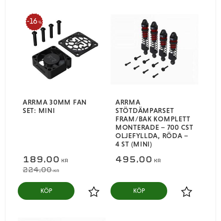
16
%
ARRMA 30MM FAN
ARRMA
SET: MINI
STÖTDÄMPARSET
FRAM/BAK KOMPLETT
MONTERADE – 700 CST
OLJEFYLLDA, RÖDA –
4 ST (MINI)
189,00
495,00
KR
KR
224,00
KR
KÖP
KÖP
Lägg till i favoriter
Lägg till i