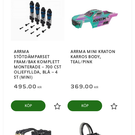
ARRMA
ARRMA MINI KRATON
STÖTDÄMPARSET
KARROS BODY,
FRAM/BAK KOMPLETT
TEAL/PINK
MONTERADE – 700 CST
OLJEFYLLDA, BLÅ – 4
ST (MINI)
495,00
369,00
KR
KR
KÖP
KÖP
Lägg till i favoriter
Lägg till i