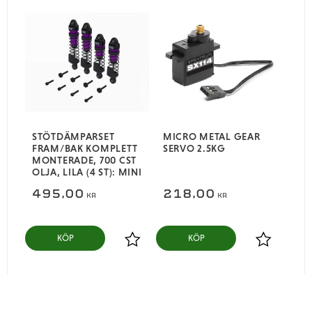
STÖTDÄMPARSET
MICRO METAL GEAR
FRAM/BAK KOMPLETT
SERVO 2.5KG
MONTERADE, 700 CST
OLJA, LILA (4 ST): MINI
495,00
218,00
KR
KR
KÖP
KÖP
Lägg till i favoriter
Lägg till i