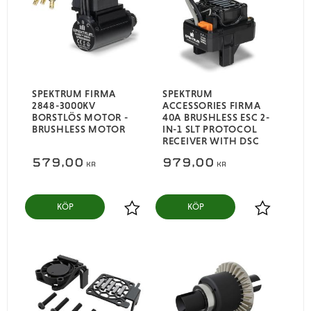
SPEKTRUM FIRMA
SPEKTRUM
2848-3000KV
ACCESSORIES FIRMA
BORSTLÖS MOTOR -
40A BRUSHLESS ESC 2-
BRUSHLESS MOTOR
IN-1 SLT PROTOCOL
RECEIVER WITH DSC
579,00
979,00
KR
KR
KÖP
KÖP
Lägg till i favoriter
Lägg till i