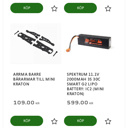
KÖP
KÖP
Lägg till i favoriter
Lägg till i
ARRMA BAKRE
SPEKTRUM 11.1V
BÄRARMAR TILL MINI
2000MAH 3S 30C
KRATON
SMART G2 LIPO
BATTERY: IC2 (MINI
KRATON)
109,00
599,00
KR
KR
KÖP
KÖP
Lägg till i favoriter
Lägg till i