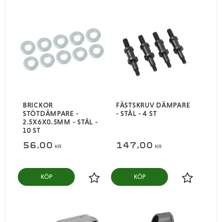
BRICKOR
FÄSTSKRUV DÄMPARE
STÖTDÄMPARE -
- STÅL - 4 ST
2.5X6X0.5MM - STÅL -
10 ST
56,00
147,00
KR
KR
KÖP
KÖP
Lägg till i favoriter
Lägg till i