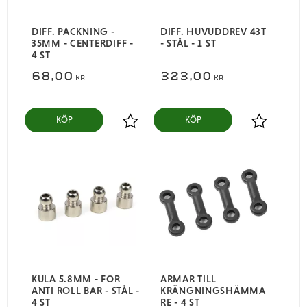
DIFF. PACKNING -
DIFF. HUVUDDREV 43T
35MM - CENTERDIFF -
- STÅL - 1 ST
4 ST
68,00
323,00
KR
KR
KÖP
KÖP
Lägg till i favoriter
Lägg till i
KULA 5.8MM - FOR
ARMAR TILL
ANTI ROLL BAR - STÅL -
KRÄNGNINGSHÄMMA
4 ST
RE - 4 ST