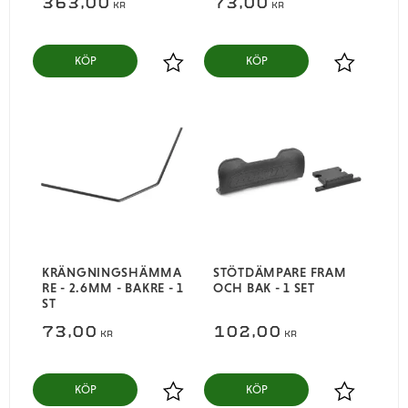
363,00
73,00
KR
KR
KÖP
KÖP
Lägg till i favoriter
Lägg till i
KRÄNGNINGSHÄMMA
STÖTDÄMPARE FRAM
RE - 2.6MM - BAKRE - 1
OCH BAK - 1 SET
ST
73,00
102,00
KR
KR
KÖP
KÖP
Lägg till i favoriter
Lägg till i