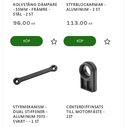
KOLVSTÅNG DÄMPARE
STYRBLOCKARMAR -
- 55MM - FRÄMRE -
ALUMINUM - 2 ST
STÅL - 2 ST
96,00
113,00
KR
KR
KÖP
KÖP
Lägg till i favoriter
Lägg till i
STYRMEKANISM -
CENTERDIFFINSATS
DUAL STIFFENER -
TILL MOTORFÄSTE -
ALUMINUM 7075 -
1ST
SVART - - 1 ST