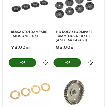
BLÅSA STÖTDÄMPARE
HD KOLV STÖDMPARE
- SILICONE - 4 ST
- 4MM TJOCK - 8X1.2
(4 ST) - 6X1.4 (4 ST)
73,00
85,00
KR
KR
KÖP
KÖP
Lägg till i favoriter
Lägg till i