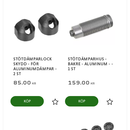
STÖTDÄMPARLOCK
STÖTDÄMPARHUS -
SKYDD - FÖR
BAKRE - ALUMINUM - -
ALUMINUMDÄMPAR -
1 ST
2 ST
85,00
159,00
KR
KR
KÖP
KÖP
Lägg till i favoriter
Lägg till i