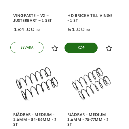
VINGFÄSTE – V2 –
HD BRICKA TILL VINGE
JUSTERBART – 1 SET
- 1 ST
124,00
51,00
KR
KR
KÖP
Lägg till i favoriter
Lägg till i
FJÄDRAR - MEDIUM -
FJÄDRAR - MEDIUM
1.6MM - 84-86MM - 2
1.6MM - 75-77MM - 2
ST
ST