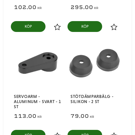
102,00
295,00
KR
KR
KÖP
KÖP
Lägg till i favoriter
Lägg till i
SERVOARM -
STÖTDÄMPARBÄLG -
ALUMINUM - SVART - 1
SILIKON - 2 ST
ST
113,00
79,00
KR
KR