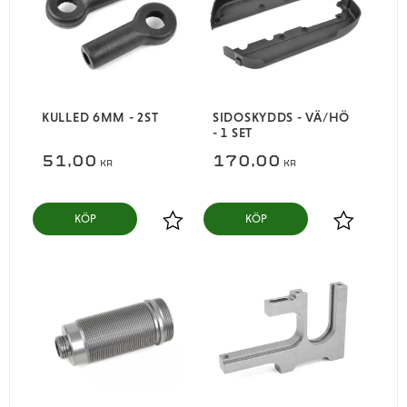
KULLED 6MM - 2ST
SIDOSKYDDS - VÄ/HÖ
- 1 SET
51,00
170,00
KR
KR
KÖP
KÖP
Lägg till i favoriter
Lägg till i