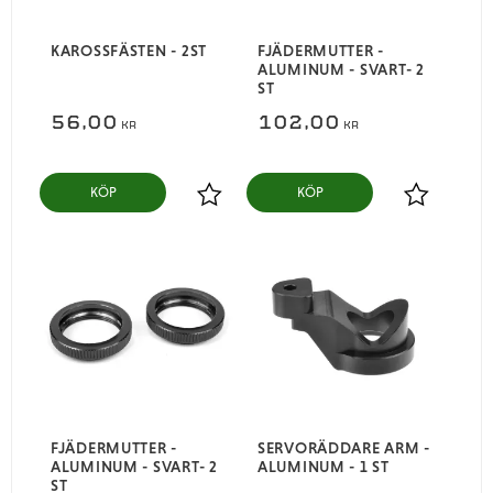
KAROSSFÄSTEN - 2ST
FJÄDERMUTTER -
ALUMINUM - SVART- 2
ST
56,00
102,00
KR
KR
KÖP
KÖP
Lägg till i favoriter
Lägg till i
FJÄDERMUTTER -
SERVORÄDDARE ARM -
ALUMINUM - SVART- 2
ALUMINUM - 1 ST
ST