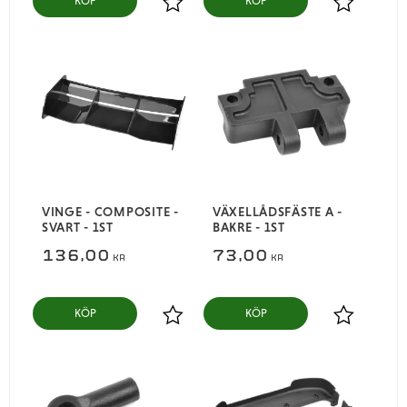
KÖP
KÖP
Lägg till i favoriter
Lägg till i
VINGE - COMPOSITE -
VÄXELLÅDSFÄSTE A -
SVART - 1ST
BAKRE - 1ST
136,00
73,00
KR
KR
KÖP
KÖP
Lägg till i favoriter
Lägg till i