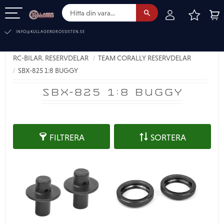
FAVOR
KUN
Meny
INFO@KULLAGERGROSSISTEN.SE
RC-BILAR. RESERVDELAR
TEAM CORALLY RESERVDELAR
SBX-825 1:8 BUGGY
SBX-825 1:8 BUGGY
FILTRERA
SORTERA