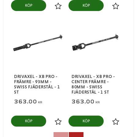
KÖP
KÖP
Lägg till i favoriter
Lägg till i
DRIVAXEL - XB PRO -
DRIVAXEL - XB PRO -
FRÄMRE - 93MM -
CENTER FRÄMRE -
SWISS FJÄDERSTÅL - 1
80MM - SWISS
ST
FJÄDERSTÅL - 1 ST
363,00
363,00
KR
KR
KÖP
KÖP
Lägg till i favoriter
Lägg till i