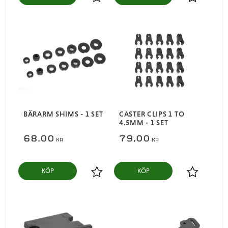
Lägg till i favoriter
Lägg till i
BÄRARM SHIMS - 1 SET
CASTER CLIPS 1 TO
4.5MM - 1 SET
68,00
79,00
KR
KR
KÖP
KÖP
Lägg till i favoriter
Lägg till i