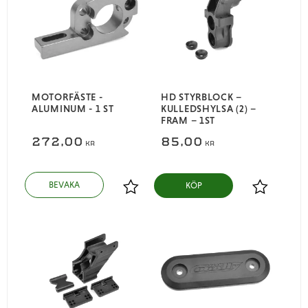
MOTORFÄSTE -
HD STYRBLOCK –
ALUMINUM - 1 ST
KULLEDSHYLSA (2) –
FRAM – 1ST
272,00
85,00
KR
KR
KÖP
Lägg till i favoriter
Lägg till i