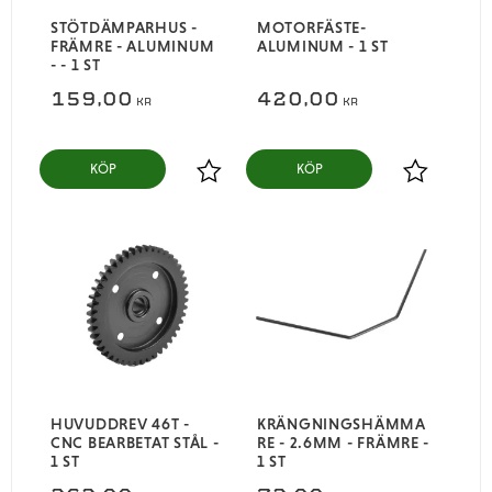
STÖTDÄMPARHUS -
MOTORFÄSTE-
FRÄMRE - ALUMINUM
ALUMINUM - 1 ST
- - 1 ST
159,00
420,00
KR
KR
KÖP
KÖP
Lägg till i favoriter
Lägg till i
HUVUDDREV 46T -
KRÄNGNINGSHÄMMA
CNC BEARBETAT STÅL -
RE - 2.6MM - FRÄMRE -
1 ST
1 ST