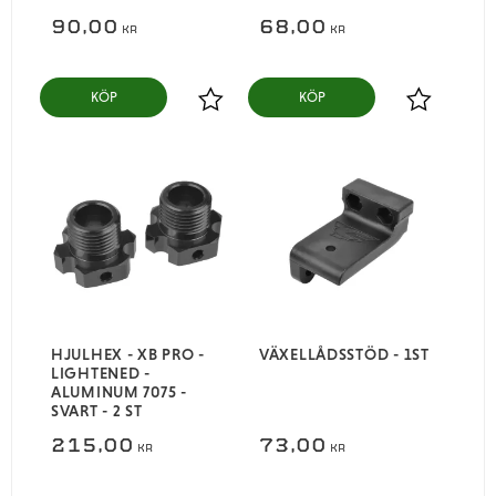
90,00
68,00
KR
KR
KÖP
KÖP
Lägg till i favoriter
Lägg till i
HJULHEX - XB PRO -
VÄXELLÅDSSTÖD - 1ST
LIGHTENED -
ALUMINUM 7075 -
SVART - 2 ST
215,00
73,00
KR
KR