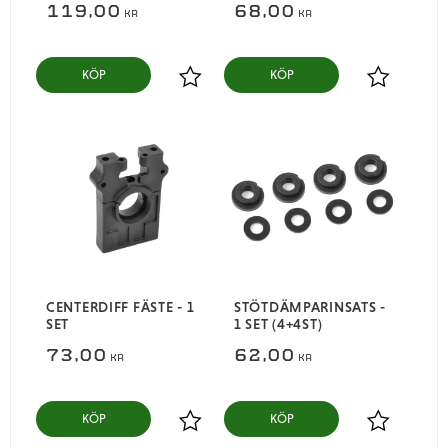
119,00
68,00
KR
KR
KÖP
KÖP
Lägg till i favoriter
Lägg till i
CENTERDIFF FÄSTE - 1
STÖTDÄMPARINSATS -
SET
1 SET (4+4ST)
73,00
62,00
KR
KR
KÖP
KÖP
Lägg till i favoriter
Lägg till i