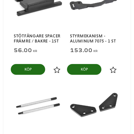
STÖTFÅNGARE SPACER
STYRMEKANISM -
FRÄMRE / BAKRE - 1ST
ALUMINUM 7075 - 1 ST
56,00
153,00
KR
KR
KÖP
KÖP
Lägg till i favoriter
Lägg till i