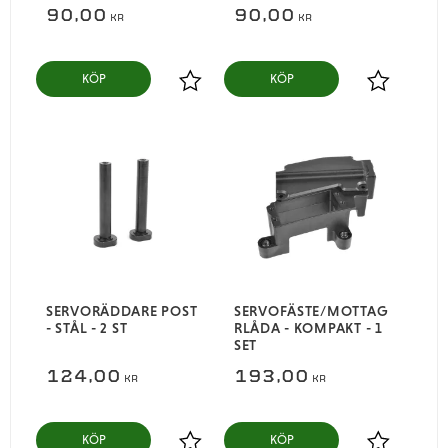
90,00
90,00
KR
KR
KÖP
KÖP
Lägg till i favoriter
Lägg till i
SERVORÄDDARE POST
SERVOFÄSTE/MOTTAG
- STÅL - 2 ST
RLÅDA - KOMPAKT - 1
SET
124,00
193,00
KR
KR
KÖP
KÖP