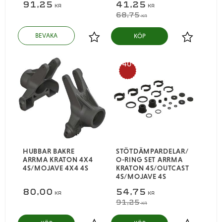
91,25
41,25
KR
KR
68,75
KR
KÖP
Lägg till i favoriter
Lägg till i
40
%
HUBBAR BAKRE
STÖTDÄMPARDELAR/
ARRMA KRATON 4X4
O-RING SET ARRMA
4S/MOJAVE 4X4 4S
KRATON 4S/OUTCAST
4S/MOJAVE 4S
80,00
54,75
KR
KR
91,25
KR