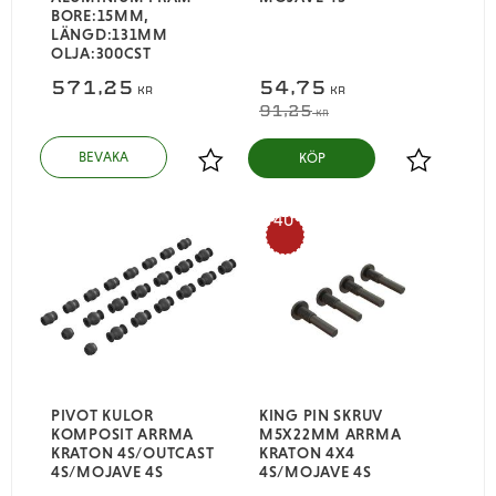
BORE:15MM,
LÄNGD:131MM
OLJA:300CST
571,25
54,75
KR
KR
91,25
KR
KÖP
Lägg till i favoriter
Lägg till i
40
%
PIVOT KULOR
KING PIN SKRUV
KOMPOSIT ARRMA
M5X22MM ARRMA
KRATON 4S/OUTCAST
KRATON 4X4
4S/MOJAVE 4S
4S/MOJAVE 4S