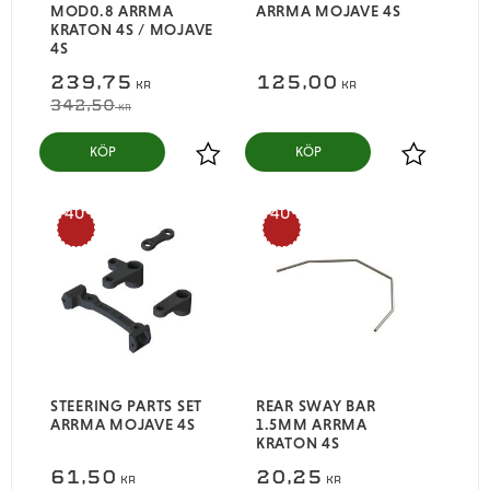
MOD0.8 ARRMA
ARRMA MOJAVE 4S
KRATON 4S / MOJAVE
4S
239,75
125,00
KR
KR
342,50
KR
KÖP
KÖP
Lägg till i favoriter
Lägg till i
40
40
%
%
STEERING PARTS SET
REAR SWAY BAR
ARRMA MOJAVE 4S
1.5MM ARRMA
KRATON 4S
61,50
20,25
KR
KR