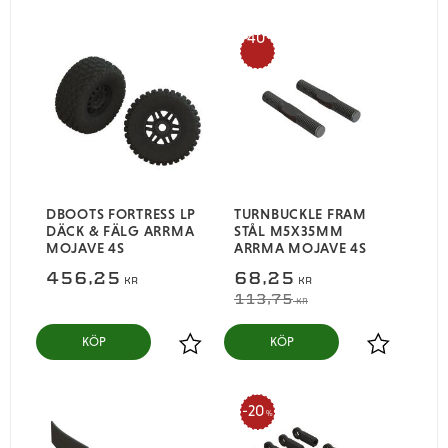
40
%
DBOOTS FORTRESS LP
TURNBUCKLE FRAM
DÄCK & FÄLG ARRMA
STÅL M5X35MM
MOJAVE 4S
ARRMA MOJAVE 4S
456,25
68,25
KR
KR
113,75
KR
KÖP
KÖP
Lägg till i favoriter
Lägg till i
20
%