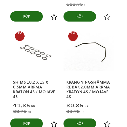
113,75
KR
KÖP
KÖP
Lägg till i favoriter
Lägg till i
40
40
%
%
SHIMS 10.2 X 15 X
KRÄNGNINGSHÄMMA
0.5MM ARRMA
RE BAK 2.0MM ARRMA
KRATON 4S / MOJAVE
KRATON 4S / MOJAVE
4S
4S
41,25
20,25
KR
KR
68,75
33,75
KR
KR
KÖP
KÖP