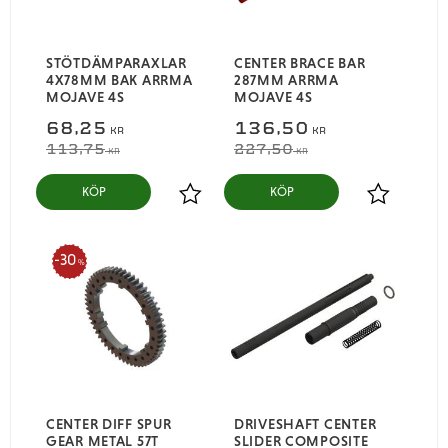
STÖTDÄMPARAXLAR
CENTER BRACE BAR
4X78MM BAK ARRMA
287MM ARRMA
MOJAVE 4S
MOJAVE 4S
68,25
136,50
KR
KR
113,75
227,50
KR
KR
KÖP
KÖP
Lägg till i favoriter
Lägg till i
30
%
CENTER DIFF SPUR
DRIVESHAFT CENTER
GEAR METAL 57T
SLIDER COMPOSITE