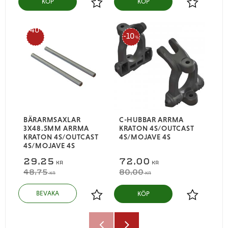
KÖP
KÖP
Lägg till i favoriter
Lägg till i
40
10
%
%
BÄRARMSAXLAR
C-HUBBAR ARRMA
3X48.5MM ARRMA
KRATON 4S/OUTCAST
KRATON 4S/OUTCAST
4S/MOJAVE 4S
4S/MOJAVE 4S
29,25
72,00
KR
KR
48,75
80,00
KR
KR
KÖP
Lägg till i favoriter
Lägg till i