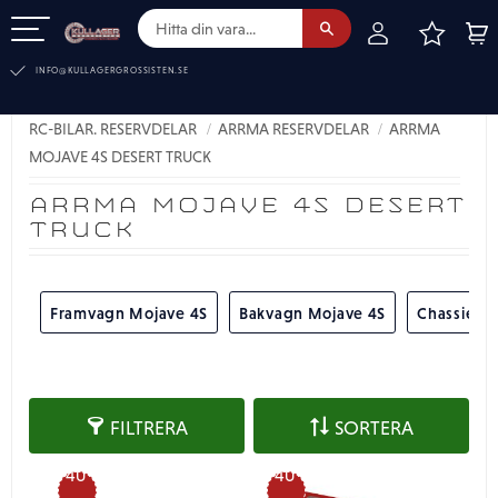
FAVOR
KUN
Meny
INFO@KULLAGERGROSSISTEN.SE
RC-BILAR. RESERVDELAR
ARRMA RESERVDELAR
ARRMA
MOJAVE 4S DESERT TRUCK
ARRMA MOJAVE 4S DESERT
TRUCK
Framvagn Mojave 4S
Bakvagn Mojave 4S
Chassie-mi
FILTRERA
SORTERA
40
40