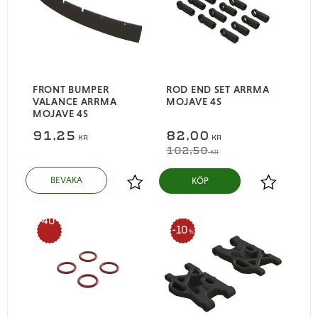
FRONT BUMPER
ROD END SET ARRMA
VALANCE ARRMA
MOJAVE 4S
MOJAVE 4S
91,25
82,00
KR
KR
102,50
KR
KÖP
Lägg till i favoriter
Lägg till i
40
10
%
%