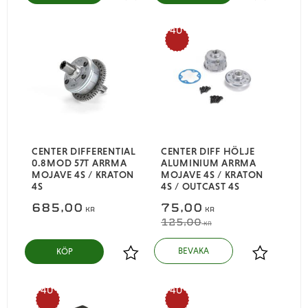
Lägg till i favoriter
Lägg till i
40
%
CENTER DIFFERENTIAL
CENTER DIFF HÖLJE
0.8MOD 57T ARRMA
ALUMINIUM ARRMA
MOJAVE 4S / KRATON
MOJAVE 4S / KRATON
4S
4S / OUTCAST 4S
685,00
75,00
KR
KR
125,00
KR
KÖP
Lägg till i favoriter
Lägg till i
40
40