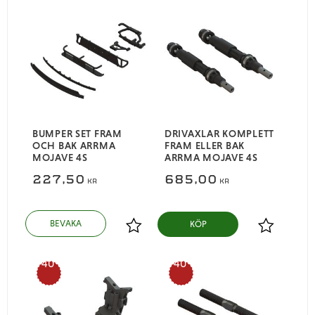
BUMPER SET FRAM
DRIVAXLAR KOMPLETT
OCH BAK ARRMA
FRAM ELLER BAK
MOJAVE 4S
ARRMA MOJAVE 4S
227,50
685,00
KR
KR
KÖP
Lägg till i favoriter
Lägg till i
40
40
%
%