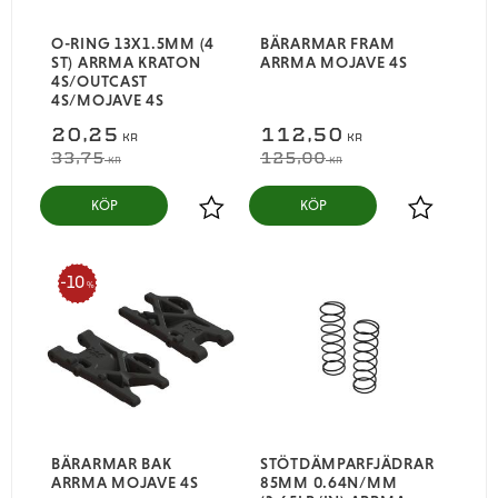
O-RING 13X1.5MM (4
BÄRARMAR FRAM
ST) ARRMA KRATON
ARRMA MOJAVE 4S
4S/OUTCAST
4S/MOJAVE 4S
20,25
112,50
KR
KR
33,75
125,00
KR
KR
KÖP
KÖP
Lägg till i favoriter
Lägg till i
10
%
BÄRARMAR BAK
STÖTDÄMPARFJÄDRAR
ARRMA MOJAVE 4S
85MM 0.64N/MM