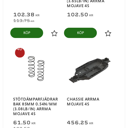
(3.65LB/IN) ARRMA
MOJAVE 4S
102,38
102,50
KR
KR
113,75
KR
KÖP
KÖP
Lägg till i favoriter
Lägg till i
40
%
STÖTDÄMPARFJÄDRAR
CHASSIE ARRMA
BAK 85MM 0.54N/MM
MOJAVE 4S
(3.08LB/IN) ARRMA
MOJAVE 4S
61,50
456,25
KR
KR