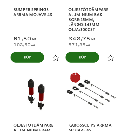
BUMPER SPRINGS
OLJESTÖTDÄMPARE
ARRMA MOJAVE 4S
ALUMINIUM BAK
BORE:15MM,
LÄNGD:143MM
OLJA:300CST
61,50
342,75
KR
KR
102,50
571,25
KR
KR
KÖP
KÖP
Lägg till i favoriter
Lägg till i
40
%
OLJESTÖTDÄMPARE
KAROSSCLIPS ARRMA
ALUMINIUM FRAM
MOJAVE 4S