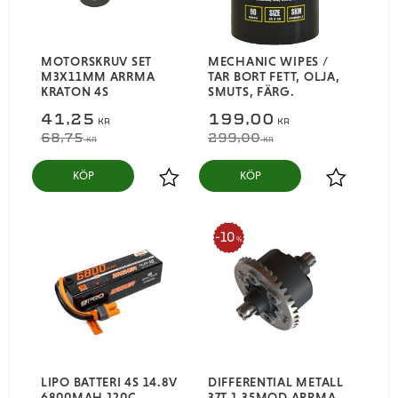
MOTORSKRUV SET
MECHANIC WIPES /
M3X11MM ARRMA
TAR BORT FETT, OLJA,
KRATON 4S
SMUTS, FÄRG.
41,25
199,00
KR
KR
68,75
299,00
KR
KR
KÖP
KÖP
Lägg till i favoriter
Lägg till i
10
%
LIPO BATTERI 4S 14.8V
DIFFERENTIAL METALL
6800MAH 120C
37T 1.35MOD ARRMA