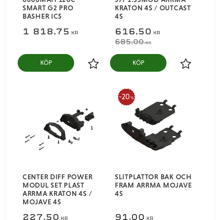
SMART G2 PRO
KRATON 4S / OUTCAST
BASHER IC5
4S
1 818,75
616,50
KR
KR
685,00
KR
KÖP
KÖP
Lägg till i favoriter
Lägg till i
20
%
CENTER DIFF POWER
SLITPLATTOR BAK OCH
MODUL SET PLAST
FRAM ARRMA MOJAVE
ARRMA KRATON 4S /
4S
MOJAVE 4S
227,50
91,00
KR
KR