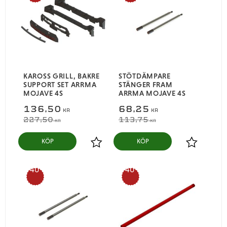
%
%
KAROSS GRILL, BAKRE
STÖTDÄMPARE
SUPPORT SET ARRMA
STÄNGER FRAM
MOJAVE 4S
ARRMA MOJAVE 4S
136,50
68,25
KR
KR
227,50
113,75
KR
KR
KÖP
KÖP
Lägg till i favoriter
Lägg till i
40
40
%
%