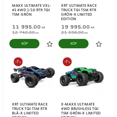
MAXX ULTIMATE VXL-
XRT ULTIMATE RACE
4S 4WD 1/10 RTR TQI
TRUCK TQI TSM RTR
TSM GRÖN
GRÖN-X LIMITED
EDITION
11 995,00
19 995,00
KR
KR
12 742,00
21 596,00
KR
KR
KÖP
KÖP
Lägg till i favoriter
Lägg till i
7
7
%
%
XRT ULTIMATE RACE
X-MAXX ULTIMATE
TRUCK TQI TSM RTR
4WD BRUSHLESS TQI
BLÅ-X LIMITED
TSM GRÖN-X LIMITED