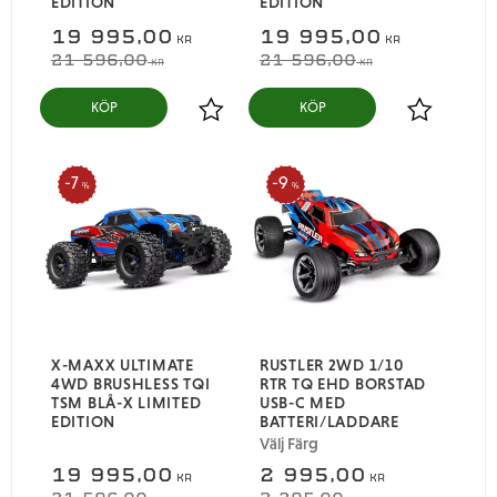
EDITION
EDITION
19 995,00
19 995,00
KR
KR
21 596,00
21 596,00
KR
KR
KÖP
KÖP
Lägg till i favoriter
Lägg till i
7
9
%
%
X-MAXX ULTIMATE
RUSTLER 2WD 1/10
4WD BRUSHLESS TQI
RTR TQ EHD BORSTAD
TSM BLÅ-X LIMITED
USB-C MED
EDITION
BATTERI/LADDARE
Välj Färg
19 995,00
2 995,00
KR
KR