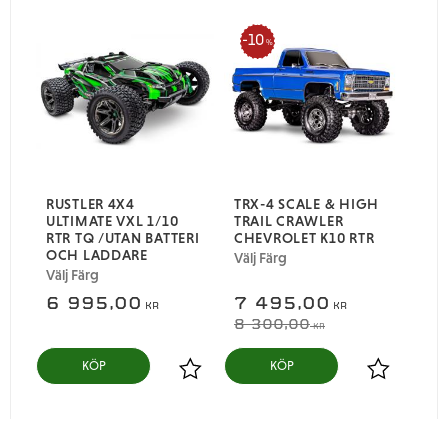
10
%
RUSTLER 4X4
TRX-4 SCALE & HIGH
ULTIMATE VXL 1/10
TRAIL CRAWLER
RTR TQ /UTAN BATTERI
CHEVROLET K10 RTR
OCH LADDARE
Välj Färg
Välj Färg
6 995,00
7 495,00
KR
KR
8 300,00
KR
Lägg till i favoriter
Lägg till i