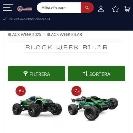
FAVOR
KUN
Meny
INFO@KULLAGERGROSSISTEN.SE
BLACK WEEK 2025
BLACK WEEK BILAR
BLACK WEEK BILAR
FILTRERA
SORTERA
6
7
%
%