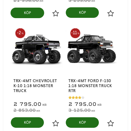
21 596,00
3 295,00
KR
KR
KÖP
Lägg till i favoriter
Lägg till i
2
11
%
%
TRX-4MT CHEVROLET
TRX-4MT FORD F-150
K-10 1:18 MONSTER
1:18 MONSTER TRUCK
TRUCK
RTR
2 795,00
2 795,00
KR
KR
2 853,00
3 125,00
KR
KR
Lägg till i favoriter
Lägg till i