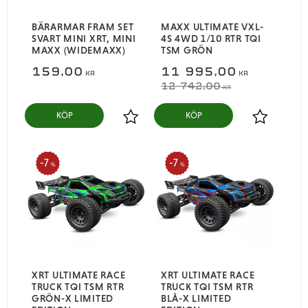
BÄRARMAR FRAM SET
MAXX ULTIMATE VXL-
SVART MINI XRT, MINI
4S 4WD 1/10 RTR TQI
MAXX (WIDEMAXX)
TSM GRÖN
159,00
11 995,00
KR
KR
12 742,00
KR
KÖP
KÖP
Lägg till i favoriter
Lägg till i
7
7
%
%
XRT ULTIMATE RACE
XRT ULTIMATE RACE
TRUCK TQI TSM RTR
TRUCK TQI TSM RTR
GRÖN-X LIMITED
BLÅ-X LIMITED