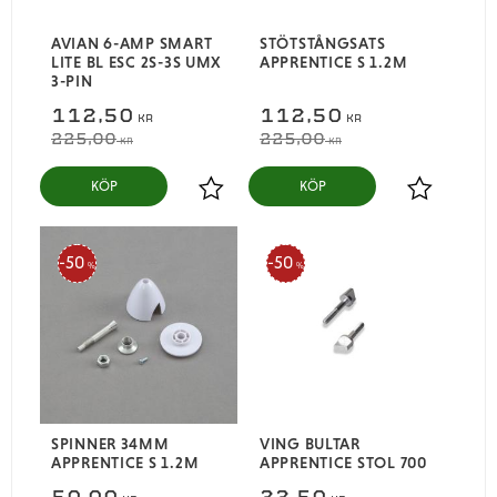
AVIAN 6-AMP SMART
STÖTSTÅNGSATS
LITE BL ESC 2S-3S UMX
APPRENTICE S 1.2M
3-PIN
112,50
112,50
KR
KR
225,00
225,00
KR
KR
KÖP
KÖP
Lägg till i favoriter
Lägg till i
50
50
%
%
SPINNER 34MM
VING BULTAR
APPRENTICE S 1.2M
APPRENTICE STOL 700
50,00
22,50