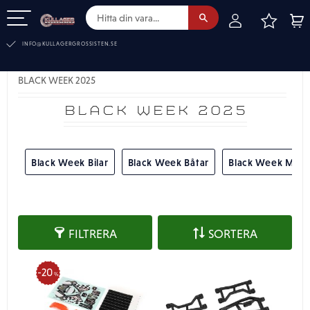
FAVOR
KUN
Meny
INFO@KULLAGERGROSSISTEN.SE
BLACK WEEK 2025
BLACK WEEK 2025
Black Week Bilar
Black Week Båtar
Black Week Moto
FILTRERA
SORTERA
20
%