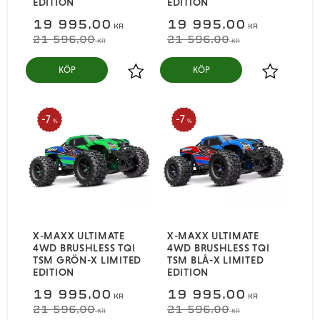
EDITION
EDITION
19 995,00
19 995,00
KR
KR
21 596,00
21 596,00
KR
KR
KÖP
KÖP
Lägg till i favoriter
Lägg till i
7
7
%
%
X-MAXX ULTIMATE
X-MAXX ULTIMATE
4WD BRUSHLESS TQI
4WD BRUSHLESS TQI
TSM GRÖN-X LIMITED
TSM BLÅ-X LIMITED
EDITION
EDITION
19 995,00
19 995,00
KR
KR
21 596,00
21 596,00
KR
KR