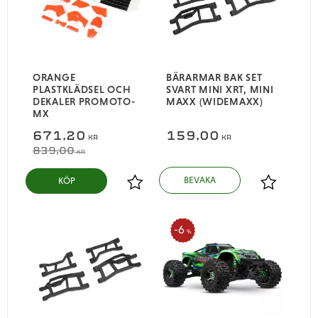
ORANGE
BÄRARMAR BAK SET
PLASTKLÄDSEL OCH
SVART MINI XRT, MINI
DEKALER PROMOTO-
MAXX (WIDEMAXX)
MX
671,20
159,00
KR
KR
839,00
KR
KÖP
Lägg till i favoriter
Lägg till i
6
%