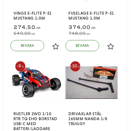
VINGE E-FLITE P-51
FUSELAGE E-FLITE P-51
MUSTANG 1.0M
MUSTANG 1.0M
274,50
374,00
KR
KR
549,00
748,00
KR
KR
Lägg till i favoriter
Lägg till i
9
50
%
%
RUSTLER 2WD 1/10
DRIVAXLAR STÅL
RTR TQ EHD BORSTAD
165MM NANDA 1/8
USB-C MED
TRUGGY
BATTERI/LADDARE