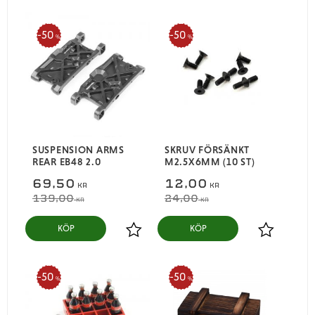
50
50
%
%
SUSPENSION ARMS
SKRUV FÖRSÄNKT
REAR EB48 2.0
M2.5X6MM (10 ST)
69,50
12,00
KR
KR
139,00
24,00
KR
KR
KÖP
KÖP
Lägg till i favoriter
Lägg till i
50
50
%
%