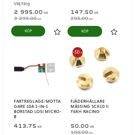
Välj Färg
2 995,00
147,50
KR
KR
3 295,00
295,00
KR
KR
KÖP
Lägg till i favoriter
Lägg till i
50
%
FARTREGLAGE/MOTTA
FJÄDERHÅLLARE
GARE 10A 2-IN-1
MÄSSING SCX10 II
BORSTAD LOSI MICRO-
YEAH RACING
B
413,75
50,00
KR
KR
100,00
KR