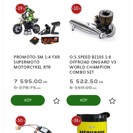
19
10
%
%
PROMOTO-SM 1:4 FXR
O.S.SPEED B2105 1:8
SUPERMOTO
OFFROAD ONGARO V3
MOTORCYKEL RTR
WORLD CHAMPION
COMBO SET
7 595,00
5 522,50
KR
KR
9 378,75
6 169,00
KR
KR
KÖP
KÖP
Lägg till i favoriter
Lägg till i
50
33
%
%