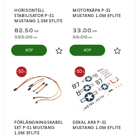
HORISONTELL
MOTORKÅPA P-51
STABILISATOR P-51
MUSTANG 1.0M EFLITE
MUSTANG 1.0M EFLITE
82,50
33,00
KR
KR
165,00
66,00
KR
KR
KÖP
KÖP
Lägg till i favoriter
Lägg till i
50
50
%
%
FÖRLÄNGNINGSKABEL
DEKAL ARK P-51
SET P-51 MUSTANG
MUSTANG 1.0M EFLITE
1.0M EFLITE