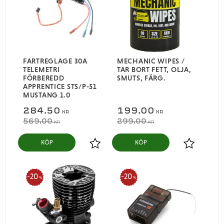
FARTREGLAGE 30A
MECHANIC WIPES /
TELEMETRI
TAR BORT FETT, OLJA,
FÖRBEREDD
SMUTS, FÄRG.
APPRENTICE STS/P-51
MUSTANG 1.0
284,50
199,00
KR
KR
569,00
299,00
KR
KR
KÖP
KÖP
Lägg till i favoriter
Lägg till i
20
20
%
%