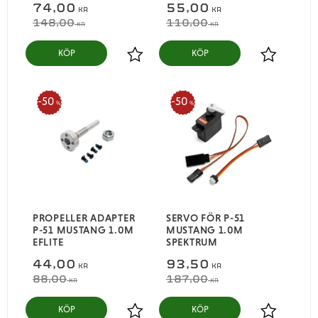
74,00
55,00
KR
KR
148,00
110,00
KR
KR
KÖP
KÖP
Lägg till i favoriter
Lägg till i
50
50
%
%
PROPELLER ADAPTER
SERVO FÖR P-51
P-51 MUSTANG 1.0M
MUSTANG 1.0M
EFLITE
SPEKTRUM
44,00
93,50
KR
KR
88,00
187,00
KR
KR
KÖP
KÖP