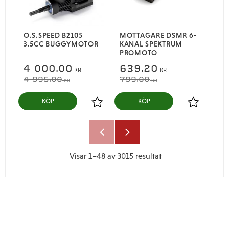
O.S.SPEED B2105
MOTTAGARE DSMR 6-
3.5CC BUGGYMOTOR
KANAL SPEKTRUM
PROMOTO
4 000,00
639,20
KR
KR
4 995,00
799,00
KR
KR
KÖP
KÖP
Lägg till i favoriter
Lägg till i
Visar
1–
48
av
3015
resultat