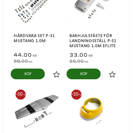
HÅRDVARA SET P-51
BAKHJULSFÄSTE FÖR
MUSTANG 1.0M
LANDNINGSSTÄLL P-51
MUSTANG 1.0M EFLITE
44,00
33,00
KR
KR
88,00
66,00
KR
KR
KÖP
KÖP
Lägg till i favoriter
Lägg till i
50
50
%
%