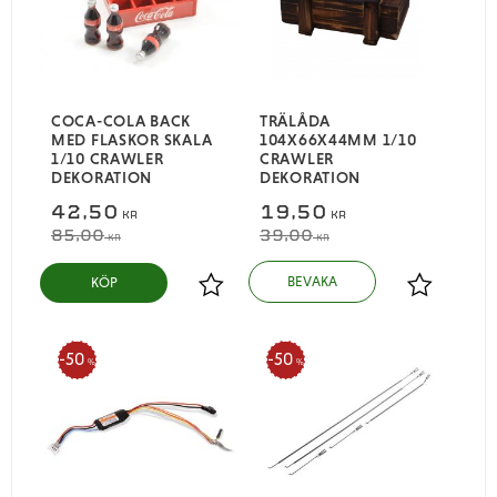
COCA-COLA BACK
TRÄLÅDA
MED FLASKOR SKALA
104X66X44MM 1/10
1/10 CRAWLER
CRAWLER
DEKORATION
DEKORATION
42,50
19,50
KR
KR
85,00
39,00
KR
KR
KÖP
Lägg till i favoriter
Lägg till i
50
50
%
%