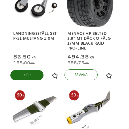
LANDNINGSSTÄLL SET
MENACE HP BELTED
P-51 MUSTANG 1.0M
3.8" MT DÄCK O FÄLG
17MM BLACK RAID
PRO-LINE
82,50
494,38
KR
KR
165,00
988,75
KR
KR
KÖP
Lägg till i favoriter
Lägg till i
50
50
%
%