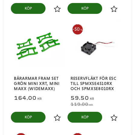
KÖP
KÖP
Lägg till i favoriter
Lägg till i
50
%
BÄRARMAR FRAM SET
RESERVFLÄKT FÖR ESC
GRÖN MINI XRT, MINI
TILL SPMXSE4510RX
MAXX (WIDEMAXX)
OCH SPMXSE8010RX
164,00
59,50
KR
KR
119,00
KR
KÖP
KÖP
Lägg till i favoriter
Lägg till i