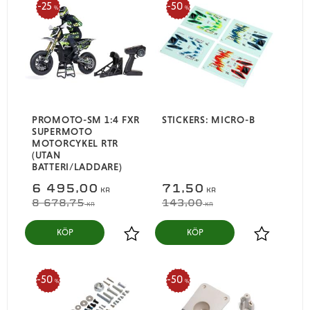
25
50
%
%
PROMOTO-SM 1:4 FXR
STICKERS: MICRO-B
SUPERMOTO
MOTORCYKEL RTR
(UTAN
BATTERI/LADDARE)
6 495,00
71,50
KR
KR
8 678,75
143,00
KR
KR
KÖP
KÖP
Lägg till i favoriter
Lägg till i
50
50
%
%