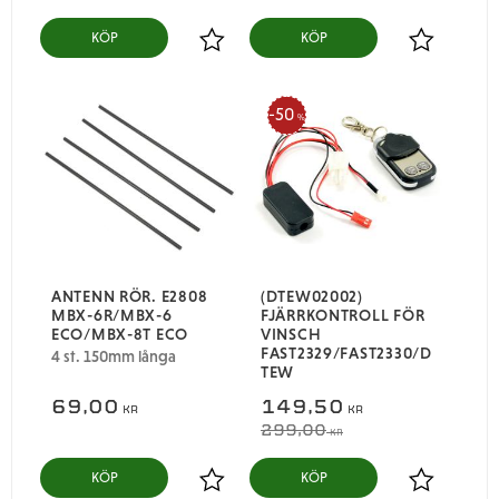
KÖP
KÖP
Lägg till i favoriter
Lägg till i
50
%
ANTENN RÖR. E2808
(DTEW02002)
MBX-6R/MBX-6
FJÄRRKONTROLL FÖR
ECO/MBX-8T ECO
VINSCH
FAST2329/FAST2330/D
4 st. 150mm långa
TEW
69,00
149,50
KR
KR
299,00
KR
KÖP
KÖP
Lägg till i favoriter
Lägg till i