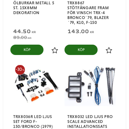
ÖLBURKAR METALL 5
TRX8867
ST. 15X8MM
STÖTFÅNGARE FRAM
DEKORATION
FÖR VINSCH TRX-4
BRONCO´79, BLAZER
´79, K10, F-150
44,50
143,00
KR
KR
89,00
KR
KÖP
KÖP
Lägg till i favoriter
Lägg till i
30
%
TRX8036R LED LJUS
TRX8032 LED LJUS PRO
SET FORD F-
SCALE ADVANCED
150/BRONCO (1979)
INSTALLATIONSSATS