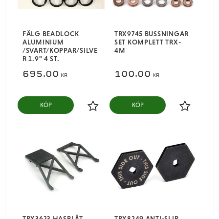
FÄLG BEADLOCK
TRX9745 BUSSNINGAR
ALUMINIUM
SET KOMPLETT TRX-
/SVART/KOPPAR/SILVE
4M
R 1.9" 4 ST.
695,00
100,00
KR
KR
KÖP
KÖP
Lägg till i favoriter
Lägg till i
TRX3623 HASPLÅT
TRX8249 ANTI-SLIR