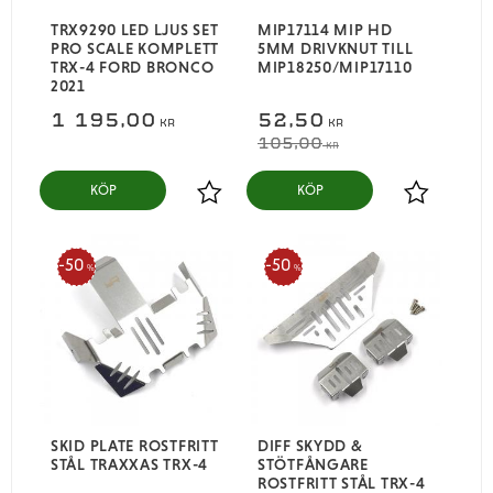
TRX9290 LED LJUS SET
MIP17114 MIP HD
PRO SCALE KOMPLETT
5MM DRIVKNUT TILL
TRX-4 FORD BRONCO
MIP18250/MIP17110
2021
1 195,00
52,50
KR
KR
105,00
KR
KÖP
KÖP
Lägg till i favoriter
Lägg till i
50
50
%
%
SKID PLATE ROSTFRITT
DIFF SKYDD &
STÅL TRAXXAS TRX-4
STÖTFÅNGARE
ROSTFRITT STÅL TRX-4