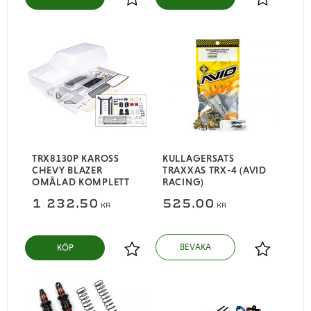
Lägg till i favoriter
Lägg till i
TRX8130P KAROSS
KULLAGERSATS
CHEVY BLAZER
TRAXXAS TRX-4 (AVID
OMÅLAD KOMPLETT
RACING)
1 232,50
525,00
KR
KR
KÖP
Lägg till i favoriter
Lägg till i