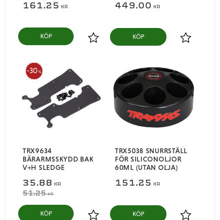
161,25
449,00
KR
KR
KÖP
Lägg till i favoriter
Lägg till i
30
%
TRX9634
TRX5038 SNURRSTÄLL
BÄRARMSSKYDD BAK
FÖR SILICONOLJOR
V+H SLEDGE
60ML (UTAN OLJA)
35,88
151,25
KR
KR
51,25
KR
KÖP