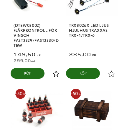
(DTEW02002)
TRX8026X LED LJUS
FJÄRRKONTROLL FÖR
HJULHUS TRAXXAS
VINSCH
TRX-4/TRX-6
FAST2329/FAST2330/D
TEW
149,50
285,00
KR
KR
299,00
KR
KÖP
KÖP
Lägg till i favoriter
Lägg till i
50
50
%
%