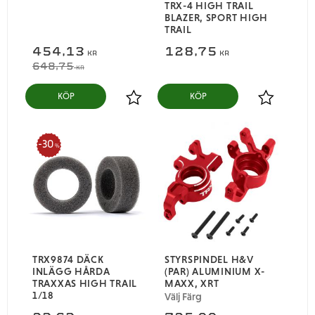
TRX-4 HIGH TRAIL
BLAZER, SPORT HIGH
TRAIL
454,13
128,75
KR
KR
648,75
KR
KÖP
KÖP
Lägg till i favoriter
Lägg till i
30
%
TRX9874 DÄCK
STYRSPINDEL H&V
INLÄGG HÅRDA
(PAR) ALUMINIUM X-
TRAXXAS HIGH TRAIL
MAXX, XRT
1/18
Välj Färg