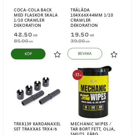
COCA-COLA BACK
TRÄLÅDA
MED FLASKOR SKALA
104X66X44MM 1/10
1/10 CRAWLER
CRAWLER
DEKORATION
DEKORATION
42,50
19,50
KR
KR
85,00
39,00
KR
KR
KÖP
Lägg till i favoriter
Lägg till i
33
%
TRX8139 KARDANAXEL
MECHANIC WIPES /
SET TRAXXAS TRX4/6
TAR BORT FETT, OLJA,
SMUTS, FÄRG.