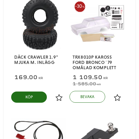
30
%
DÄCK CRAWLER 1.9"
TRX8010P KAROSS
MJUKA M. INLÄGG
FORD BRONCO´79
OMÅLAD KOMPLETT
169,00
1 109,50
KR
KR
1 585,00
KR
KÖP
Lägg till i favoriter
Lägg till i