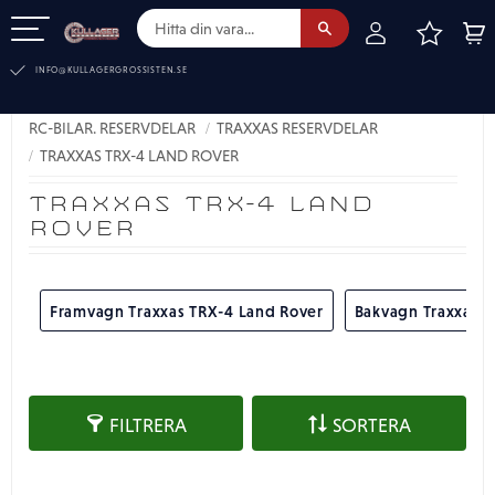
FAVOR
KUN
Meny
INFO@KULLAGERGROSSISTEN.SE
TEL:
010-519 00 30
RC-BILAR. RESERVDELAR
TRAXXAS RESERVDELAR
TRAXXAS TRX-4 LAND ROVER
TRAXXAS TRX-4 LAND
ROVER
Framvagn Traxxas TRX-4 Land Rover
Bakvagn Traxxas T
FILTRERA
SORTERA