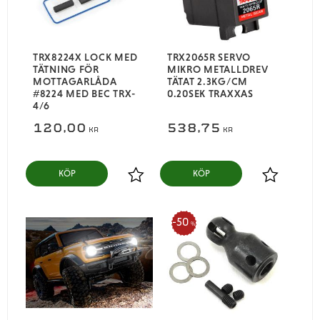
TRX8224X LOCK MED
TRX2065R SERVO
TÄTNING FÖR
MIKRO METALLDREV
MOTTAGARLÅDA
TÄTAT 2.3KG/CM
#8224 MED BEC TRX-
0.20SEK TRAXXAS
4/6
120,00
538,75
KR
KR
KÖP
KÖP
Lägg till i favoriter
Lägg till i
50
%