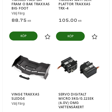
FRAM O BAK TRAXXAS
PLATTOR TRAXXAS
BIG FOOT
TRX-4
Välj Färg
88,75
105,00
KR
KR
KÖP
Lägg till i favoriter
Lägg till i
VINGE TRAXXAS
SERVO DIGITALT
SLEDGE
MICRO 3KG/0.11SEK
(6.0V) OMG
Välj Färg
VATTENSÄKERT