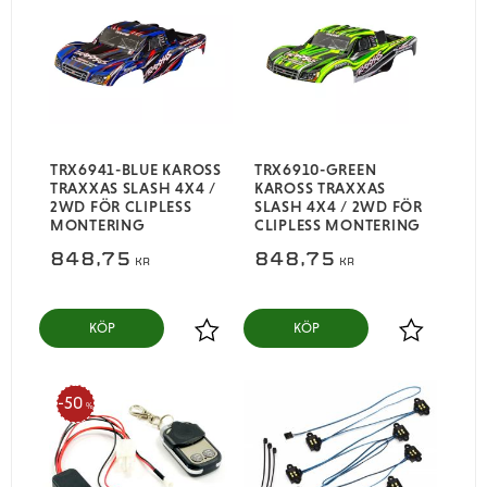
TRX6941-BLUE KAROSS
TRX6910-GREEN
TRAXXAS SLASH 4X4 /
KAROSS TRAXXAS
2WD FÖR CLIPLESS
SLASH 4X4 / 2WD FÖR
MONTERING
CLIPLESS MONTERING
848,75
848,75
KR
KR
KÖP
KÖP
Lägg till i favoriter
Lägg till i
50
%