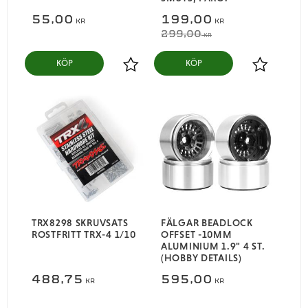
55,00
199,00
KR
KR
299,00
KR
KÖP
KÖP
Lägg till i favoriter
Lägg till i
TRX8298 SKRUVSATS
FÄLGAR BEADLOCK
ROSTFRITT TRX-4 1/10
OFFSET -10MM
ALUMINIUM 1.9" 4 ST.
(HOBBY DETAILS)
488,75
595,00
KR
KR