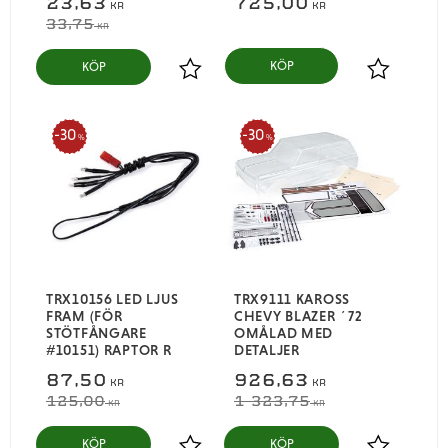
23,63
725,00
KR
KR
33,75
KR
KÖP
Lägg till i favoriter
Lägg till i
30
30
%
%
TRX10156 LED LJUS
TRX9111 KAROSS
FRAM (FÖR
CHEVY BLAZER ´72
STÖTFÅNGARE
OMÅLAD MED
#10151) RAPTOR R
DETALJER
87,50
926,63
KR
KR
125,00
1 323,75
KR
KR
KÖP
KÖP