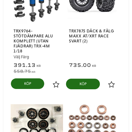
TRX9764-
TRX7875 DÄCK & FÄLG
STÖTDÄMPARE ALU
MAXX AT/XRT RACE
KOMPLETT (UTAN
SVART (2)
FJÄDRAR) TRX-4M
1/18
Välj Färg
391,13
735,00
KR
KR
558,75
KR
KÖP
Lägg till i favoriter
Lägg till i