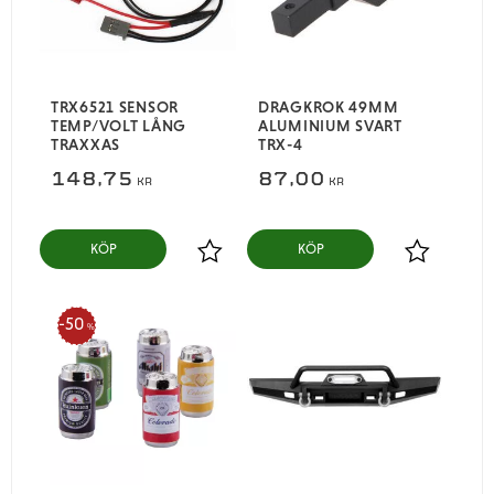
TRX6521 SENSOR
DRAGKROK 49MM
TEMP/VOLT LÅNG
ALUMINIUM SVART
TRAXXAS
TRX-4
148,75
87,00
KR
KR
KÖP
KÖP
Lägg till i favoriter
Lägg till i
50
%