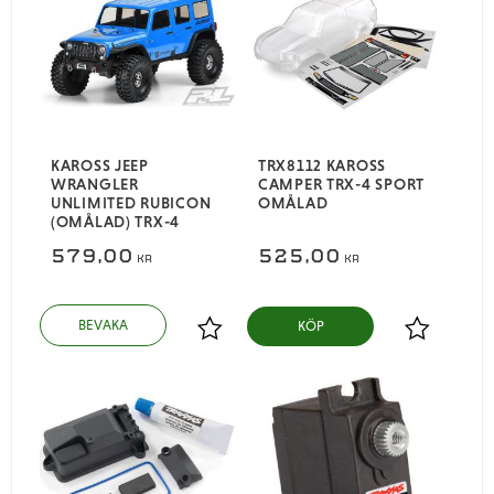
KAROSS JEEP
TRX8112 KAROSS
WRANGLER
CAMPER TRX-4 SPORT
UNLIMITED RUBICON
OMÅLAD
(OMÅLAD) TRX-4
579,00
525,00
KR
KR
KÖP
Lägg till i favoriter
Lägg till i