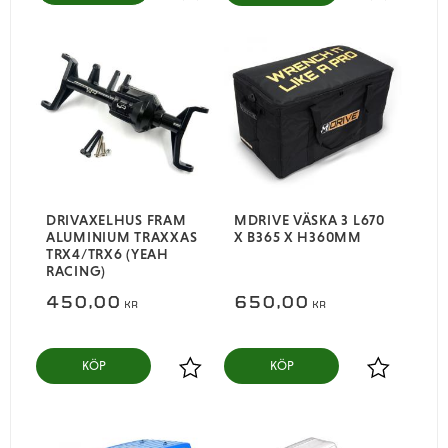
Lägg till i favoriter
Lägg till i
DRIVAXELHUS FRAM
MDRIVE VÄSKA 3 L670
ALUMINIUM TRAXXAS
X B365 X H360MM
TRX4/TRX6 (YEAH
RACING)
450,00
650,00
KR
KR
KÖP
KÖP
Lägg till i favoriter
Lägg till i