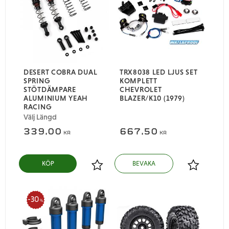
DESERT COBRA DUAL
TRX8038 LED LJUS SET
SPRING
KOMPLETT
STÖTDÄMPARE
CHEVROLET
ALUMINIUM YEAH
BLAZER/K10 (1979)
RACING
Välj Längd
339,00
667,50
KR
KR
Lägg till i favoriter
Lägg till i
30
%