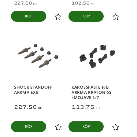
227,50
102,50
KR
KR
KÖP
KÖP
Lägg till i favoriter
Lägg till i
SHOCK STANDOFF
KAROSSFÄSTE F/B
ARRMA EXB
ARRMA KRATON 6S
/MOJAVE 1/7
227,50
113,75
KR
KR
KÖP
KÖP
Lägg till i favoriter
Lägg till i