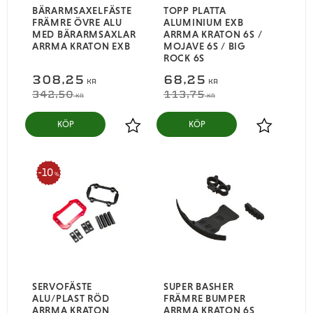
BÄRARMSAXELFÄSTE
TOPP PLATTA
FRÄMRE ÖVRE ALU
ALUMINIUM EXB
MED BÄRARMSAXLAR
ARRMA KRATON 6S /
ARRMA KRATON EXB
MOJAVE 6S / BIG
ROCK 6S
308,25
68,25
KR
KR
342,50
113,75
KR
KR
KÖP
KÖP
Lägg till i favoriter
Lägg till i
10
%
SERVOFÄSTE
SUPER BASHER
ALU/PLAST RÖD
FRÄMRE BUMPER
ARRMA KRATON
ARRMA KRATON 6S