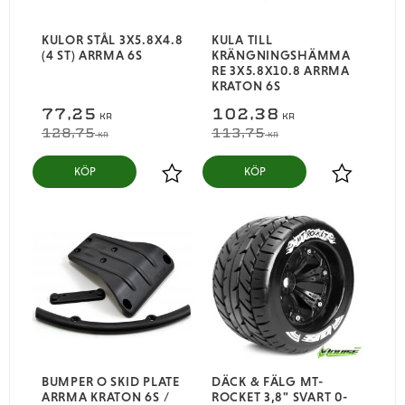
KULOR STÅL 3X5.8X4.8
KULA TILL
(4 ST) ARRMA 6S
KRÄNGNINGSHÄMMA
RE 3X5.8X10.8 ARRMA
KRATON 6S
77,25
102,38
KR
KR
128,75
113,75
KR
KR
KÖP
KÖP
Lägg till i favoriter
Lägg till i
BUMPER O SKID PLATE
DÄCK & FÄLG MT-
ARRMA KRATON 6S /
ROCKET 3,8" SVART 0-