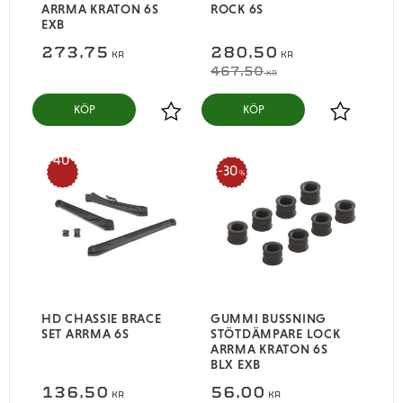
ARRMA KRATON 6S
ROCK 6S
EXB
273,75
280,50
KR
KR
467,50
KR
KÖP
KÖP
Lägg till i favoriter
Lägg till i
40
30
%
%
HD CHASSIE BRACE
GUMMI BUSSNING
SET ARRMA 6S
STÖTDÄMPARE LOCK
ARRMA KRATON 6S
BLX EXB
136,50
56,00
KR
KR