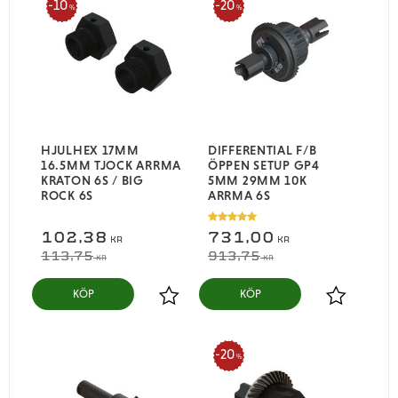
10
20
%
%
HJULHEX 17MM
DIFFERENTIAL F/B
16.5MM TJOCK ARRMA
ÖPPEN SETUP GP4
KRATON 6S / BIG
5MM 29MM 10K
ROCK 6S
ARRMA 6S
102,38
731,00
KR
KR
113,75
913,75
KR
KR
KÖP
KÖP
Lägg till i favoriter
Lägg till i
20
%