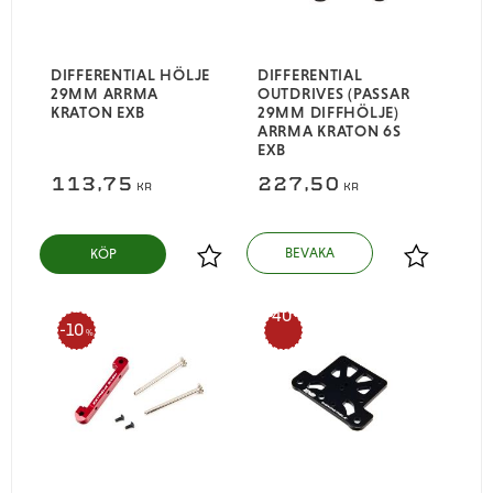
DIFFERENTIAL HÖLJE
DIFFERENTIAL
29MM ARRMA
OUTDRIVES (PASSAR
KRATON EXB
29MM DIFFHÖLJE)
ARRMA KRATON 6S
EXB
113,75
227,50
KR
KR
KÖP
Lägg till i favoriter
Lägg till i
40
10
%
%