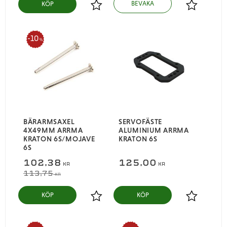
KÖP
Lägg till i favoriter
Lägg till i
10
%
BÄRARMSAXEL
SERVOFÄSTE
4X49MM ARRMA
ALUMINIUM ARRMA
KRATON 6S/MOJAVE
KRATON 6S
6S
102,38
125,00
KR
KR
113,75
KR
KÖP
KÖP
Lägg till i favoriter
Lägg till i