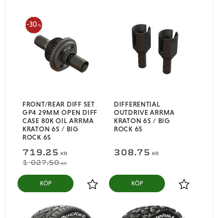
30
%
FRONT/REAR DIFF SET
DIFFERENTIAL
GP4 29MM OPEN DIFF
OUTDRIVE ARRMA
CASE 80K OIL ARRMA
KRATON 6S / BIG
KRATON 6S / BIG
ROCK 6S
ROCK 6S
719,25
308,75
KR
KR
1 027,50
KR
KÖP
KÖP
Lägg till i favoriter
Lägg till i