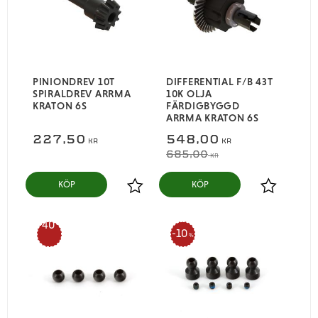
PINIONDREV 10T
DIFFERENTIAL F/B 43T
SPIRALDREV ARRMA
10K OLJA
KRATON 6S
FÄRDIGBYGGD
ARRMA KRATON 6S
227,50
548,00
KR
KR
685,00
KR
KÖP
KÖP
Lägg till i favoriter
Lägg till i
40
10
%
%