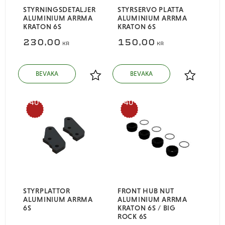
STYRNINGSDETALJER
STYRSERVO PLATTA
ALUMINIUM ARRMA
ALUMINIUM ARRMA
KRATON 6S
KRATON 6S
230,00
150,00
KR
KR
Lägg till i favoriter
Lägg till i
40
40
%
%
STYRPLATTOR
FRONT HUB NUT
ALUMINIUM ARRMA
ALUMINIUM ARRMA
6S
KRATON 6S / BIG
ROCK 6S