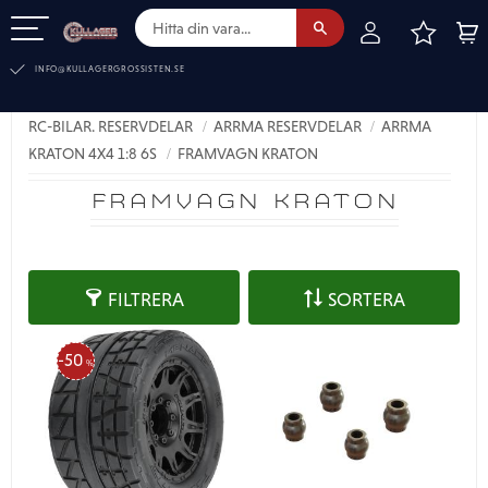
FAVOR
KUN
Meny
INFO@KULLAGERGROSSISTEN.SE
RC-BILAR. RESERVDELAR
ARRMA RESERVDELAR
ARRMA
KRATON 4X4 1:8 6S
FRAMVAGN KRATON
FRAMVAGN KRATON
FILTRERA
SORTERA
50
%