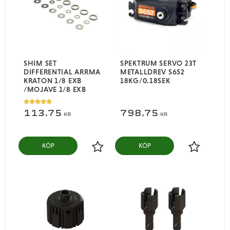
SHIM SET
SPEKTRUM SERVO 23T
DIFFERENTIAL ARRMA
METALLDREV S652
KRATON 1/8 EXB
18KG/0.18SEK
/MOJAVE 1/8 EXB
113,75
798,75
KR
KR
KÖP
KÖP
Lägg till i favoriter
Lägg till i