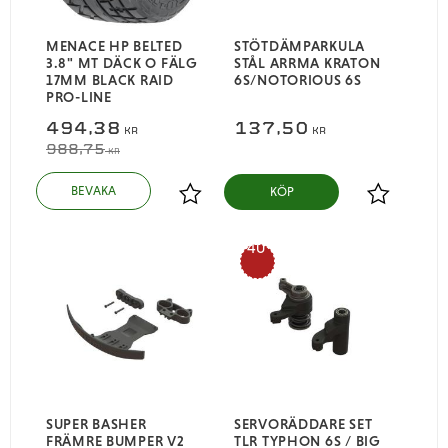
MENACE HP BELTED
STÖTDÄMPARKULA
3.8" MT DÄCK O FÄLG
STÅL ARRMA KRATON
17MM BLACK RAID
6S/NOTORIOUS 6S
PRO-LINE
494,38
137,50
KR
KR
988,75
KR
KÖP
Lägg till i favoriter
Lägg till i
40
%
SUPER BASHER
SERVORÄDDARE SET
FRÄMRE BUMPER V2
TLR TYPHON 6S / BIG