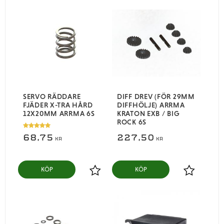
SERVO RÄDDARE
DIFF DREV (FÖR 29MM
FJÄDER X-TRA HÅRD
DIFFHÖLJE) ARRMA
12X20MM ARRMA 6S
KRATON EXB / BIG
ROCK 6S
68,75
227,50
KR
KR
KÖP
KÖP
Lägg till i favoriter
Lägg till i