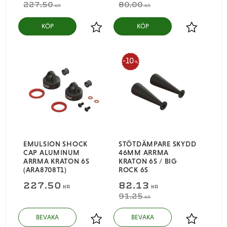
227,50
80,00
KR
KR
KÖP
KÖP
Lägg till i favoriter
Lägg till i
10
%
EMULSION SHOCK
STÖTDÄMPARE SKYDD
CAP ALUMINUM
46MM ARRMA
ARRMA KRATON 6S
KRATON 6S / BIG
(ARA8708T1)
ROCK 6S
227,50
82,13
KR
KR
91,25
KR
Lägg till i favoriter
Lägg till i