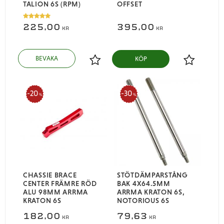
TALION 6S (RPM)
OFFSET
225,00
395,00
KR
KR
KÖP
Lägg till i favoriter
Lägg till i
20
30
%
%
CHASSIE BRACE
STÖTDÄMPARSTÅNG
CENTER FRÄMRE RÖD
BAK 4X64.5MM
ALU 98MM ARRMA
ARRMA KRATON 6S,
KRATON 6S
NOTORIOUS 6S
182,00
79,63
KR
KR