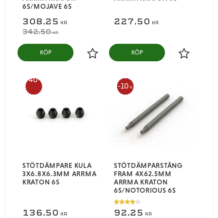
6S/MOJAVE 6S
308,25
227,50
KR
KR
342,50
KR
KÖP
KÖP
Lägg till i favoriter
Lägg till i
40
10
%
%
STÖTDÄMPARE KULA
STÖTDÄMPARSTÅNG
3X6.8X6.3MM ARRMA
FRAM 4X62.5MM
KRATON 6S
ARRMA KRATON
6S/NOTORIOUS 6S
136,50
92,25
KR
KR